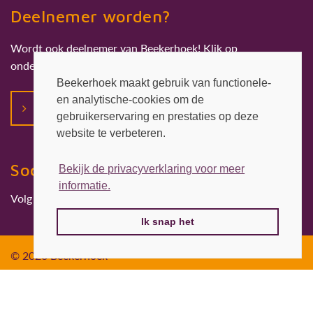
Deelnemer worden?
Wordt ook deelnemer van Beekerhoek! Klik op
onderstaande button.
Beekerhoek maakt gebruik van functionele-
en analytische-cookies om de
Deelnemer worden
gebruikerservaring en prestaties op deze
website te verbeteren.
Social media
Bekijk de privacyverklaring voor meer
informatie.
Volg ons ook op:
Ik snap het
© 2026 Beekerhoek
Privacyverklaring
Website door
P&P Company