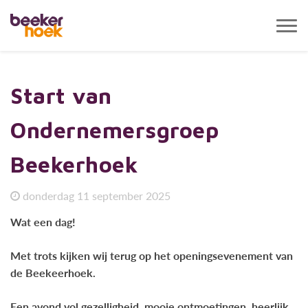
Tog
navi
Start van
Ondernemersgroep
Beekerhoek
donderdag 11 september 2025
Wat een dag!
Met trots kijken wij terug op het openingsevenement van
de Beekeerhoek.
Een avond vol gezelligheid, mooie ontmoetingen, heerlijk