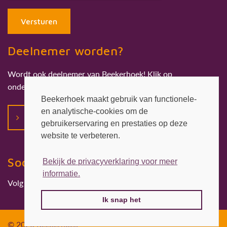
Versturen
Deelnemer worden?
Wordt ook deelnemer van Beekerhoek! Klik op
onderstaande button.
Beekerhoek maakt gebruik van functionele-
en analytische-cookies om de
Deelnemer worden
gebruikerservaring en prestaties op deze
website te verbeteren.
Social media
Bekijk de privacyverklaring voor meer
informatie.
Volg ons ook op:
Ik snap het
© 2026 Beekerhoek